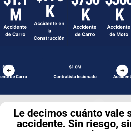
K
M
K
K
Accidente en
Accidente
Accidente
Accidente
la
de Carro
de Carro
de Moto
Construcción
$1.1M
$1.0M
←
→
ente de Carro
Contratista lesionado
Accident
Le decimos cuánto vale 
accidente. Sin riesgo, si