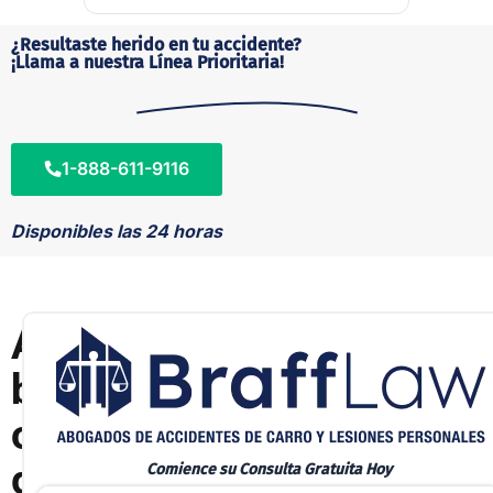
¿Resultaste herido en tu accidente?
¡Llama a nuestra Línea Prioritaria!
1-888-611-9116
Disponibles las 24 horas
A
b
o
g
Comience su Consulta Gratuita Hoy