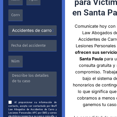
para Vícti
en Santa Pa
Comunícate hoy con 
Law Abogados d
Accidentes de Carr
Lesiones Personales
ofrecen sus servici
Santa Paula
para u
consulta gratuita y 
compromiso. Trabaj
bajo el sistema d
honorarios de conting
lo que significa que
cobramos a menos 
Al proporcionar su información de
ganemos tu caso
contacto, acepta ser contactado por Braff
Law Abogados de Accidentes de Carro y
Lesiones Personales APC por SMS y correo
electrónico respecto a su caso o consulta, y