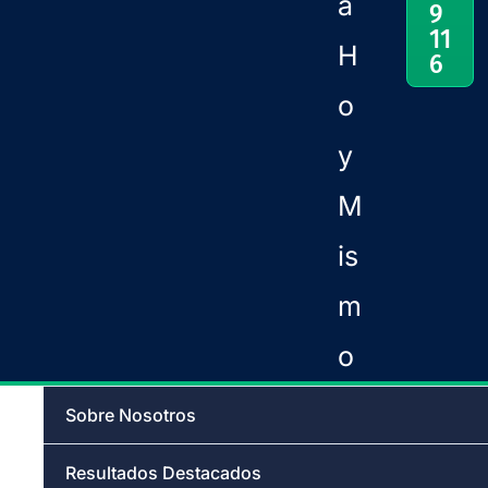
a
9
11
H
6
o
y
M
is
m
o
Sobre Nosotros
Resultados Destacados