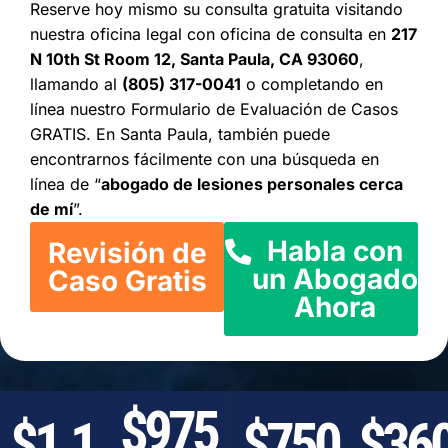
Reserve hoy mismo su consulta gratuita visitando
nuestra oficina legal con oficina de consulta en
217
N 10th St Room 12, Santa Paula, CA 93060
,
llamando al
(805) 317-0041
o completando en
línea nuestro Formulario de Evaluación de Casos
GRATIS. En Santa Paula, también puede
encontrarnos fácilmente con una búsqueda en
línea de “
abogado de lesiones personales cerca
de mí
”.
Habla con
Revisión de
un Abogado
Caso Gratis
Ahora
$975
$1.1
$750
$36