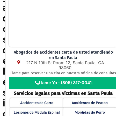
a
d
o
s
d
Abogados de accidentes cerca de usted atendiendo
e
en Santa Paula
217 N 10th St Room 12, Santa Paula, CA
93060
L
Llame para reservar una cita en nuestra oficina de consultas
e
Llame Ya - (805) 317-0041
s
Servicios legales para víctimas en Santa Paula
i
Accidentes de Carro
Accidentes de Peaton
o
Lesiones de Médula Espinal
Mordidas de Perro