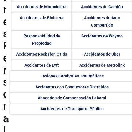
n
Accidentes de Motocicleta
Accidentes de Camión
e
Accidentes de Bicicleta
Accidentes de Auto
Compartido
s
Responsabilidad de
Accidentes de Waymo
P
Propiedad
e
Accidentes Resbalon Caida
Accidentes de Uber
Accidentes de Lyft
Accidentes de Metrolink
r
Lesiones Cerebrales Traumáticas
s
Accidentes con Conductores Distraídos
o
Abogados de Compensación Laboral
n
Accidentes de Transporte Público
a
l