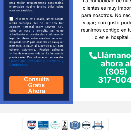
La comodidad de nue
para recibir actualizaciones ocasionales,
información legal o detalles útiles sobre
clientes es muy impor
nuestros servicios.
para nosotros. No nec
Al marcar esta casilla, usted acepta
viajar; con gusto po
recibir mensajes SMS de Braff Law Car
Accident Personal Injury Lawyers APC
reunirnos contigo en t
sobre su caso o consulta, así como
actualizaciones ocasionales e información
o en el hospital.
legal de interés sobre nuestros servicios.
Responda STOP para cancelar en cualquier
momento, o HELP al (310-906-4923) para
obtener asistencia. Pueden aplicarse
Llámano
tarifas de mensajes y datos. La frecuencia
puede variar. Más información en nuestra
ahora a
Política de Privacidad y Términos y
Condiciones.
(805)
317-004
Consulta
Gratis
Ahora