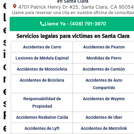
en Santa Clara
e
4701 Patrick Henry Dr #25, Santa Clara, CA 95054
Llame para reservar una cita en nuestra oficina de consultas
L
Llame Ya - (408) 791-3970
e
Servicios legales para víctimas en Santa Clara
s
Accidentes de Carro
Accidentes de Peaton
i
Lesiones de Médula Espinal
Mordidas de Perro
o
Accidentes de Motocicleta
Accidentes de Camión
n
Accidentes de Bicicleta
Accidentes de Auto
e
Compartido
Responsabilidad de
Accidentes de Waymo
s
Propiedad
P
Accidentes Resbalon Caida
Accidentes de Uber
e
Accidentes de Lyft
Accidentes de Metrolink