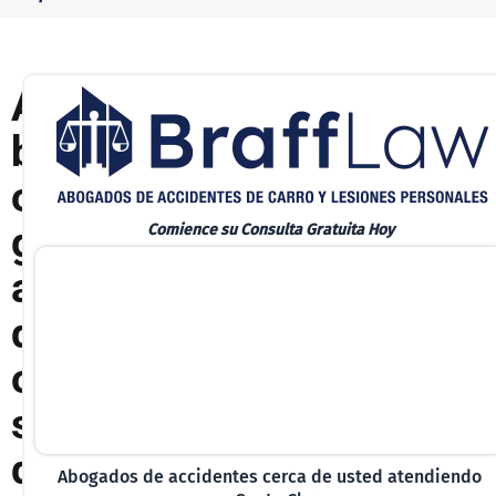
A
b
o
g
Comience su Consulta Gratuita Hoy
a
d
o
s
d
Abogados de accidentes cerca de usted atendiendo