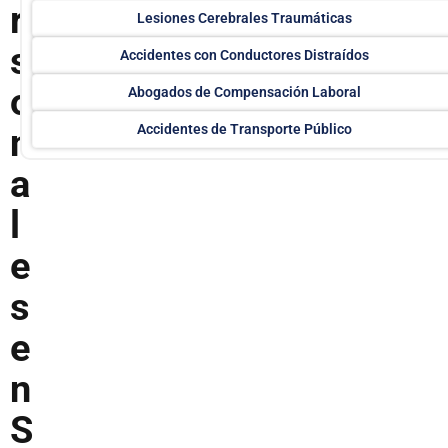
r
Lesiones Cerebrales Traumáticas
s
Accidentes con Conductores Distraídos
o
Abogados de Compensación Laboral
n
Accidentes de Transporte Público
a
l
e
s
e
n
S