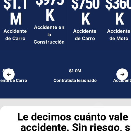
$1.1
$750
$36
K
M
K
K
Accidente en
Accidente
Accidente
Accidente
la
de Carro
de Carro
de Moto
Construcción
$1.1M
$1.0M
←
→
ente de Carro
Contratista lesionado
Accident
Le decimos cuánto vale
accidente. Sin riesgo, s