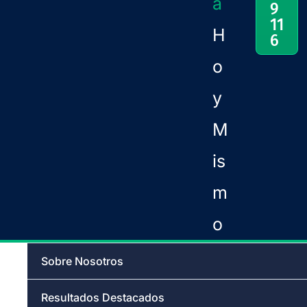
a
9
11
H
6
o
y
M
is
m
o
Sobre Nosotros
Resultados Destacados