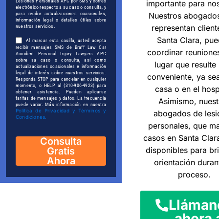
Lesiones Personales APC por SMS y correo
importante para nos
electrónico respecto a su caso o consulta, y
para recibir actualizaciones ocasionales,
Nuestros abogados
información legal o detalles útiles sobre
representan client
nuestros servicios.
Santa Clara, pu
Al marcar esta casilla, usted acepta
recibir mensajes SMS de Braff Law Car
coordinar reuniones
Accident Personal Injury Lawyers APC
sobre su caso o consulta, así como
lugar que resulte
actualizaciones ocasionales e información
legal de interés sobre nuestros servicios.
conveniente, ya sea
Responda STOP para cancelar en cualquier
momento, o HELP al (310-906-4923) para
casa o en el hospi
obtener asistencia. Pueden aplicarse
tarifas de mensajes y datos. La frecuencia
Asimismo, nuest
puede variar. Más información en nuestra
Política de Privacidad y Términos y
abogados de lesi
Condiciones.
personales, que m
casos en Santa Clara
Consulta
Gratis
disponibles para br
Ahora
orientación duran
proceso.
Lláman
ahora 