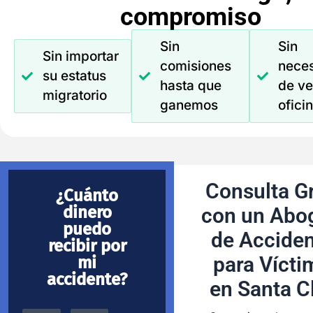
compromiso
Sin
Sin
Sin importar
comisiones
nece
su estatus
hasta que
de ve
migratorio
ganemos
ofici
Consulta Gr
¿Cuánto
dinero
con un Abo
puedo
de Accide
recibir por
para Vícti
mi
accidente?
en Santa C