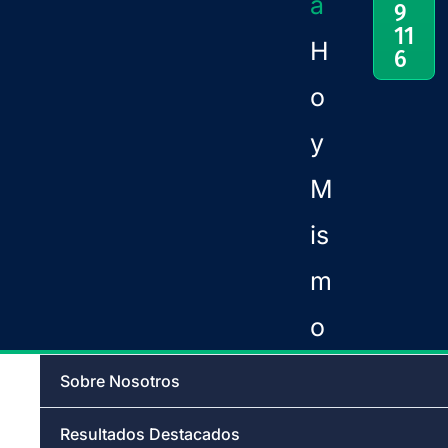
a
9
11
H
6
o
y
M
is
m
o
Sobre Nosotros
Resultados Destacados