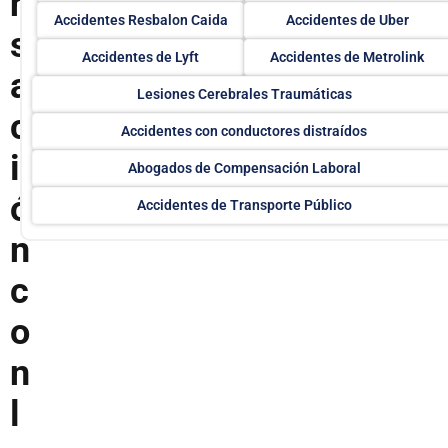
n
Accidentes Resbalon Caida
Accidentes de Uber
s
Accidentes de Lyft
Accidentes de Metrolink
a
Lesiones Cerebrales Traumáticas
c
Accidentes con conductores distraídos
i
Abogados de Compensación Laboral
ó
Accidentes de Transporte Público
n
c
o
n
l