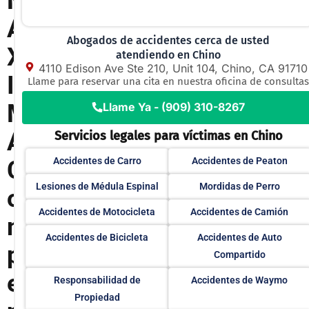
M
Á
Abogados de accidentes cerca de usted
X
atendiendo en Chino
4110 Edison Ave Ste 210, Unit 104, Chino, CA 91710
I
Llame para reservar una cita en nuestra oficina de consultas
M
Llame Ya - (909) 310-8267
A
Servicios legales para víctimas en Chino
Accidentes de Carro
Accidentes de Peaton
C
Lesiones de Médula Espinal
Mordidas de Perro
o
Accidentes de Motocicleta
Accidentes de Camión
m
Accidentes de Bicicleta
Accidentes de Auto
p
Compartido
e
Responsabilidad de
Accidentes de Waymo
Propiedad