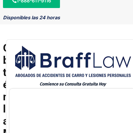
1-888-611-9116
Disponibles las 24 horas
O
b
t
é
Comience su Consulta Gratuita Hoy
n
l
a