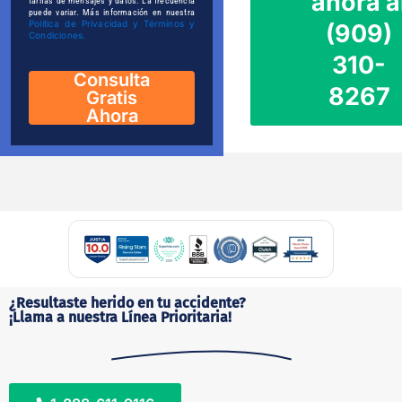
ahora a
tarifas de mensajes y datos. La frecuencia
puede variar. Más información en nuestra
Política de Privacidad y Términos y
(909)
Condiciones.
310-
Consulta
8267
Gratis
Ahora
¿Resultaste herido en tu accidente?
¡Llama a nuestra Línea Prioritaria!