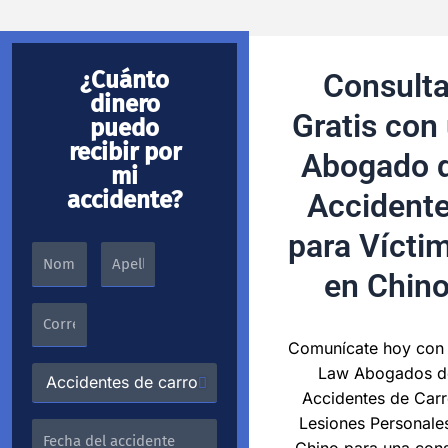
¿Cuánto
Consult
dinero
Gratis con
puedo
recibir por
Abogado 
mi
accidente?
Accident
para Vícti
en Chin
Comunícate hoy con 
Law Abogados d
Accidentes de Carr
Lesiones Personale