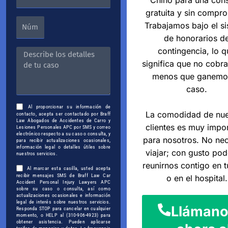
Chino para una cons
gratuita y sin compr
Trabajamos bajo el s
de honorarios d
contingencia, lo q
significa que no cobr
menos que ganemo
caso.
Al proporcionar su información de
La comodidad de nue
contacto, acepta ser contactado por Braff
Law Abogados de Accidentes de Carro y
clientes es muy impo
Lesiones Personales APC por SMS y correo
electrónico respecto a su caso o consulta, y
para nosotros. No nec
para recibir actualizaciones ocasionales,
información legal o detalles útiles sobre
viajar; con gusto po
nuestros servicios.
reunirnos contigo en t
Al marcar esta casilla, usted acepta
recibir mensajes SMS de Braff Law Car
o en el hospital.
Accident Personal Injury Lawyers APC
sobre su caso o consulta, así como
actualizaciones ocasionales e información
legal de interés sobre nuestros servicios.
Llámano
Responda STOP para cancelar en cualquier
momento, o HELP al (310-906-4923) para
obtener asistencia. Pueden aplicarse