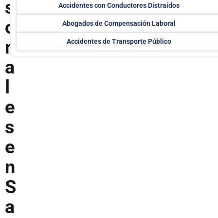
s
Accidentes con Conductores Distraídos
o
Abogados de Compensación Laboral
n
Accidentes de Transporte Público
a
l
e
s
e
n
S
a