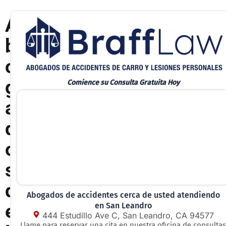
A
b
o
g
Comience su Consulta Gratuita Hoy
a
d
o
s
d
Abogados de accidentes cerca de usted atendiendo
e
en San Leandro
444 Estudillo Ave C, San Leandro, CA 94577
Llame para reservar una cita en nuestra oficina de consultas