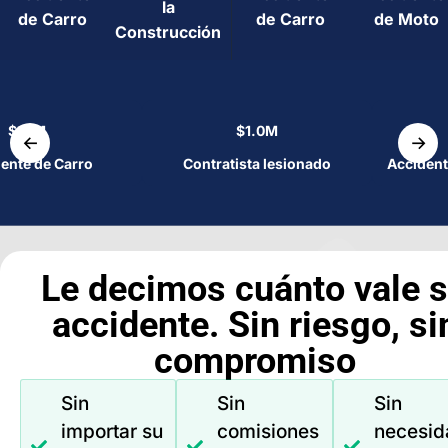
la
de Carro
de Carro
de Moto
Construcción
$1.1M
$1.0M
←
→
ente de Carro
Contratista lesionado
Accident
Le decimos cuánto vale 
accidente. Sin riesgo, si
compromiso
Sin
Sin
Sin
importar su
comisiones
necesid