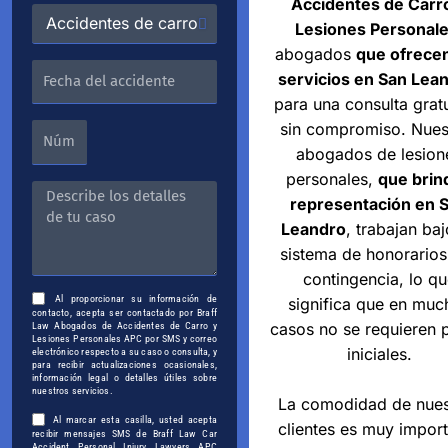
Accidentes de Carr
Lesiones Personal
abogados
que ofrece
servicios en San Lea
para una consulta gratu
sin compromiso. Nues
abogados de lesion
personales,
que brin
representación en 
Leandro
, trabajan ba
sistema de honorarios
contingencia, lo qu
Al proporcionar su información de
significa que en muc
contacto, acepta ser contactado por Braff
casos no se requieren 
Law Abogados de Accidentes de Carro y
Lesiones Personales APC por SMS y correo
iniciales.
electrónico respecto a su caso o consulta, y
para recibir actualizaciones ocasionales,
información legal o detalles útiles sobre
nuestros servicios.
La comodidad de nues
Al marcar esta casilla, usted acepta
clientes es muy impor
recibir mensajes SMS de Braff Law Car
Accident Personal Injury Lawyers APC