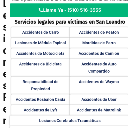
L
Llame Ya - (510) 516-3555
e
Servicios legales para víctimas en San Leandro
s
Accidentes de Carro
Accidentes de Peaton
i
Lesiones de Médula Espinal
Mordidas de Perro
o
Accidentes de Motocicleta
Accidentes de Camión
n
Accidentes de Bicicleta
Accidentes de Auto
e
Compartido
s
Responsabilidad de
Accidentes de Waymo
Propiedad
P
Accidentes Resbalon Caida
Accidentes de Uber
e
Accidentes de Lyft
Accidentes de Metrolink
r
Lesiones Cerebrales Traumáticas