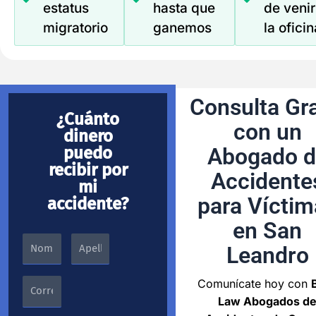
estatus
hasta que
de venir
migratorio
ganemos
la oficin
Consulta Gra
¿Cuánto
con un
dinero
puedo
Abogado d
recibir por
Accidente
mi
para Víctim
accidente?
en San
Leandro
Comunícate hoy con
Law Abogados d