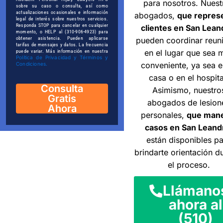
para nosotros. Nuest
sobre su caso o consulta, así como
actualizaciones ocasionales e información
abogados,
que repres
legal de interés sobre nuestros servicios.
Responda STOP para cancelar en cualquier
clientes en San Lean
momento, o HELP al (310-906-4923) para
obtener asistencia. Pueden aplicarse
pueden coordinar reun
tarifas de mensajes y datos. La frecuencia
en el lugar que sea 
puede variar. Más información en nuestra
Política de Privacidad y Términos y
conveniente, ya sea e
Condiciones.
casa o en el hospita
Consulta
Asimismo, nuestro
Gratis
abogados de lesion
Ahora
personales,
que mane
casos en San Leand
están disponibles p
brindarte orientación d
el proceso.
Llámano
ahora al
(510)