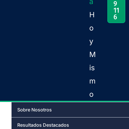
a
9
11
H
6
o
y
M
is
m
o
Sobre Nosotros
Resultados Destacados