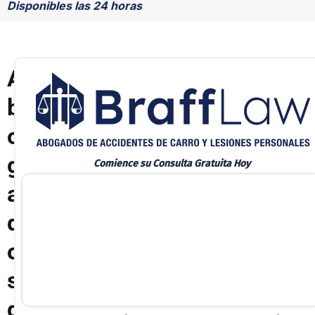
Disponibles las 24 horas
A
b
o
g
Comience su Consulta Gratuita Hoy
a
d
o
s
d