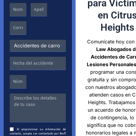
para Vícti
en Citru
Heights
Comunícate hoy con
Law Abogados d
Accidentes de Car
Lesiones Personale
programar una cons
gratuita y sin compr
con nuestros abogad
atienden casos en C
Heights. Trabajamos
un acuerdo de honor
de contingencia, lo
significa que no cob
Al proporcionar su información de
honorarios legales a
contacto, acepta ser contactado por Braff