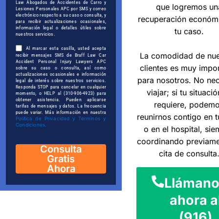
Law Abogados de Accidentes de Carro y
que logremos un
Lesiones Personales APC por SMS y correo
electrónico respecto a su caso o consulta, y
recuperación económ
para recibir actualizaciones ocasionales,
información legal o detalles útiles sobre
tu caso.
nuestros servicios.
Al marcar esta casilla, usted acepta
La comodidad de nue
recibir mensajes SMS de Braff Law Car
Accident Personal Injury Lawyers APC
clientes es muy impo
sobre su caso o consulta, así como
actualizaciones ocasionales e información
para nosotros. No nec
legal de interés sobre nuestros servicios.
Responda STOP para cancelar en cualquier
viajar; si tu situació
momento, o HELP al (310-906-4923) para
obtener asistencia. Pueden aplicarse
requiere, podem
tarifas de mensajes y datos. La frecuencia
puede variar. Más información en nuestra
reunirnos contigo en t
Política de Privacidad y Términos y
Condiciones.
o en el hospital, si
coordinando previame
Consulta
cita de consulta
Gratis
Ahora
Llámano
ahora a
(916)