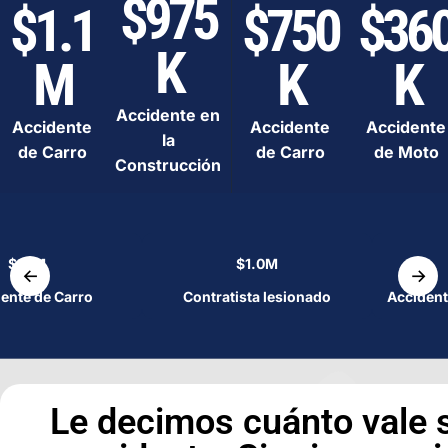
$975
$1.1
$750
$36
K
M
K
K
Accidente en
Accidente
Accidente
Accidente
la
de Carro
de Carro
de Moto
Construcción
$1.1M
$1.0M
←
→
ente de Carro
Contratista lesionado
Accident
Le decimos cuánto vale 