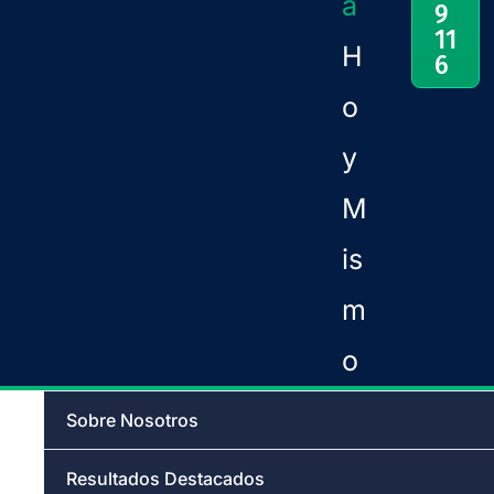
a
9
11
H
6
o
y
M
is
m
o
Sobre Nosotros
Resultados Destacados