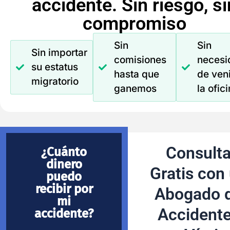
accidente. Sin riesgo, si
compromiso
Sin
Sin
Sin importar
comisiones
necesi
su estatus
hasta que
de veni
migratorio
ganemos
la ofic
Consult
¿Cuánto
dinero
Gratis con
puedo
recibir por
Abogado 
mi
Accident
accidente?