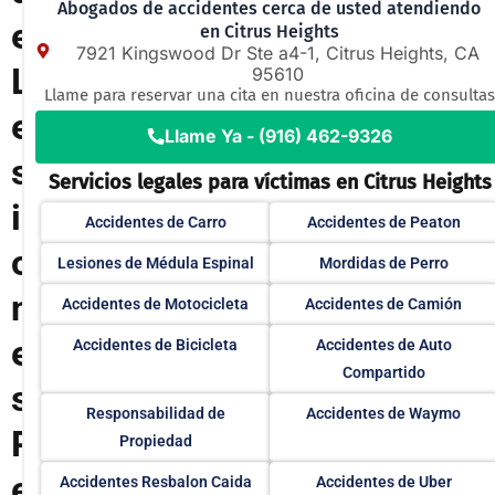
Abogados de accidentes cerca de usted atendiendo
e
en Citrus Heights
7921 Kingswood Dr Ste a4-1, Citrus Heights, CA
L
95610
Llame para reservar una cita en nuestra oficina de consultas
e
Llame Ya - (916) 462-9326
s
Servicios legales para víctimas en Citrus Heights
i
Accidentes de Carro
Accidentes de Peaton
o
Lesiones de Médula Espinal
Mordidas de Perro
n
Accidentes de Motocicleta
Accidentes de Camión
e
Accidentes de Bicicleta
Accidentes de Auto
Compartido
s
Responsabilidad de
Accidentes de Waymo
P
Propiedad
e
Accidentes Resbalon Caida
Accidentes de Uber