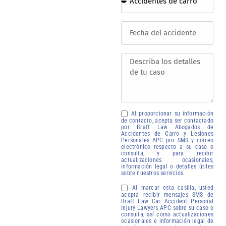
evaluarán
su caso
sin costo.
Reciba su
Compensación
Le contactamos
para iniciar el
proceso de
reclamación
Al proporcionar su información
24/7
de contacto, acepta ser contactado
por Braff Law Abogados de
Disponibilidad
Accidentes de Carro y Lesiones
Personales APC por SMS y correo
inmediata
electrónico respecto a su caso o
consulta, y para recibir
actualizaciones ocasionales,
información legal o detalles útiles
sobre nuestros servicios.
Al marcar esta casilla, usted
acepta recibir mensajes SMS de
Braff Law Car Accident Personal
Injury Lawyers APC sobre su caso o
consulta, así como actualizaciones
ocasionales e información legal de