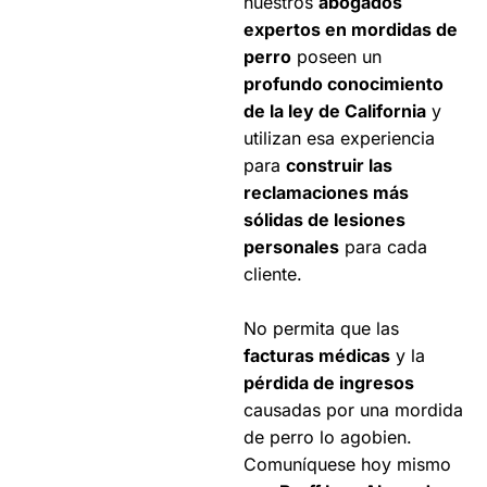
nuestros
abogados
a
expertos en mordidas de
1000 Santa Clara Ave
perro
poseen un
Suite C, Alameda, CA
profundo conocimiento
94501
de la ley de California
y
Oficina de consulta.
utilizan esa experiencia
Agende una cita
para
construir las
reclamaciones más
+1
sólidas de lesiones
510-
Disponibles
personales
para cada
373-
24/7
cliente.
0088
Abogados de
No permita que las
Lesiones por
facturas médicas
y la
Mordeduras de Perro
pérdida de ingresos
en Alameda
causadas por una mordida
de perro lo agobien.
Antioch
Comuníquese hoy mismo