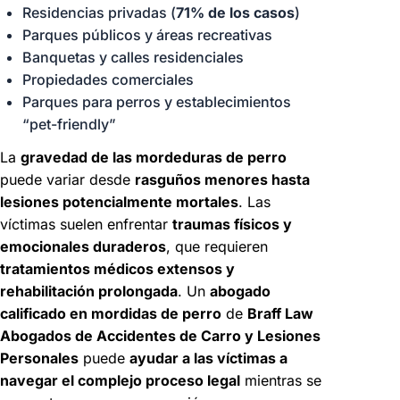
Ste 208, Bakersfield,
Residencias privadas (
71% de los casos
)
CA 93309
Parques públicos y áreas recreativas
Banquetas y calles residenciales
Oficina de consulta.
Propiedades comerciales
Agende una cita
Parques para perros y establecimientos
+1
“pet-friendly”
661-
Disponibles
535-
24/7
La
gravedad de las mordeduras de perro
1132
puede variar desde
rasguños menores hasta
lesiones potencialmente mortales
. Las
Abogados de
víctimas suelen enfrentar
traumas físicos y
Lesiones por
emocionales duraderos
, que requieren
Mordeduras de Perro
tratamientos médicos extensos y
en Bakersfield
rehabilitación prolongada
. Un
abogado
calificado en mordidas de perro
de
Braff Law
Baldwin
Abogados de Accidentes de Carro y Lesiones
Park
Personales
puede
ayudar a las víctimas a
navegar el complejo proceso legal
mientras se
14540 Ramona Blvd