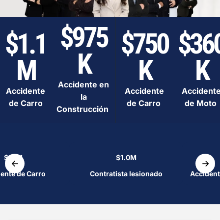
$975
$1.1
$750
$36
K
M
K
K
Accidente en
Accidente
Accidente
Accident
la
de Carro
de Carro
de Moto
Construcción
$1.1M
$1.0M
←
→
ente de Carro
Contratista lesionado
Accident