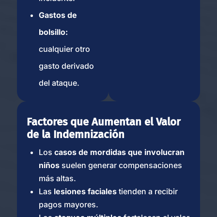
619-
Disponibles
Gastos de
777-
24/7
bolsillo:
2615
cualquier otro
Abogados de
Lesiones por
gasto derivado
Mordeduras de Perro
del ataque.
en Chula Vista
Citrus
Factores que Aumentan el Valor
Heights
de la Indemnización
7921 Kingswood Dr
Los
casos de mordidas que involucran
Ste a4-1, Citrus
niños
suelen generar compensaciones
Heights, CA 95610
más altas.
Oficina de consulta.
Las
lesiones faciales
tienden a recibir
Agende una cita
pagos mayores.
+1