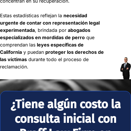
concentran en su recuperación.
#212c, Baldwin Park,
CA 91706
Estas estadísticas reflejan la
necesidad
Oficina de consulta.
urgente de contar con representación legal
Agende una cita
experimentada
, brindada por
abogados
+1
especializados en mordidas de perro
que
626-
Disponibles
comprendan las
leyes específicas de
869-
24/7
California
y puedan
proteger los derechos de
3002
las víctimas
durante todo el proceso de
reclamación.
Abogados de
Lesiones por
Mordeduras de Perro
en Baldwin Park
¿Tiene algún costo la
Bell
Gardens
consulta inicial con
6343 Eastern Ave F,