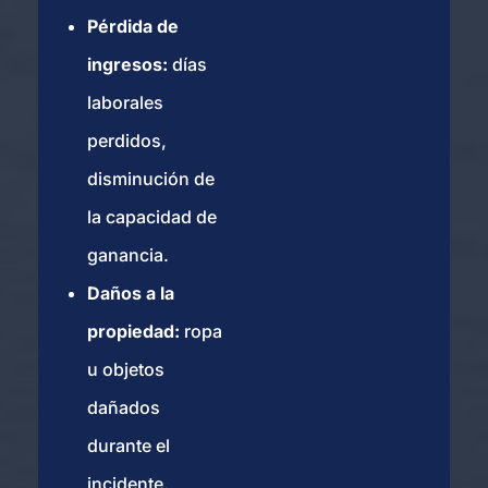
909-
Disponibles
Pérdida de
310-
24/7
ingresos:
días
8267
laborales
Abogados de
perdidos,
Lesiones por
Mordeduras de Perro
disminución de
en Chino
la capacidad de
ganancia.
Chula
Daños a la
Vista
propiedad:
ropa
2566 Catamaran Way
Ste 51, Chula Vista,
u objetos
CA 91914
dañados
Oficina de consulta.
durante el
Agende una cita
+1
incidente.