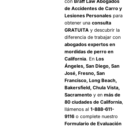
con
Braff Law Abogados
1104 Buchanan Rd
de Accidentes de Carro y
Suite C1, Antioch, CA
Lesiones Personales
para
94509
obtener una
consulta
Oficina de consulta.
GRATUITA
y descubrir la
Agende una cita
diferencia de trabajar con
+1
abogados expertos en
925-
Disponibles
mordidas de perro en
727-
24/7
California
. En
Los
3924
Ángeles, San Diego, San
José, Fresno, San
Abogados de
Francisco, Long Beach,
Lesiones por
Bakersfield, Chula Vista,
Mordeduras de Perro
Sacramento
y en
más de
en Antioch
80 ciudades de California
,
llámenos al
1-888-611-
Apple
9116
o complete nuestro
Valley
Formulario de Evaluación