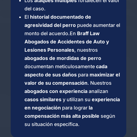
Los
ataques múltiples
fortalecen el valor
916-
Disponibles
del caso.
462-
24/7
El
historial documentado de
9326
agresividad del perro
puede aumentar el
Abogados de
monto del acuerdo.En
Braff Law
Lesiones por
Abogados de Accidentes de Auto y
Mordeduras de Perro
Lesiones Personales
, nuestros
en Citrus Heights
abogados de mordidas de perro
documentan meticulosamente
cada
Claremo
aspecto de sus daños
para
maximizar el
nt
valor de su compensación
. Nuestros
abogados con experiencia
analizan
3628 Lynoak Dr
#100b, Claremont, CA
casos similares
y utilizan su
experiencia
91711
en negociación
para lograr
la
compensación más alta posible
según
Oficina de consulta.
Agende una cita
su situación específica.
+1