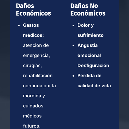
Daños
Daños No
+1
Económicos
Económicos
888-
Disponibles
883-
24/7
Gastos
Dolor y
8772
médicos:
sufrimiento
Abogados de
atención de
Angustia
Lesiones por
Mordeduras de Perro
emergencia,
emocional
en Cathedral City
cirugías,
Desfiguración
rehabilitación
Pérdida de
Chino
continua por la
calidad de vida
4110 Edison Ave Ste
mordida y
210, Unit 104, Chino,
CA 91710
cuidados
Oficina de consulta.
médicos
Agende una cita
futuros.
+1