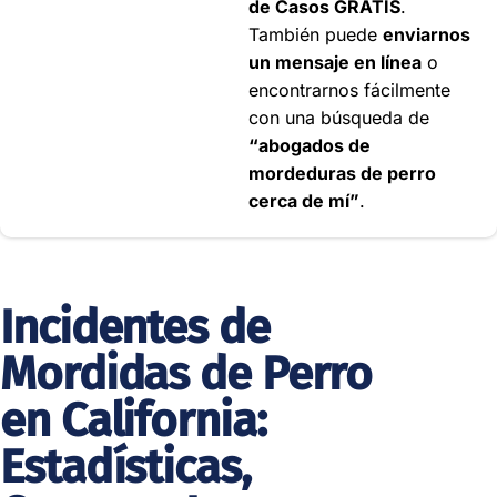
de Casos GRATIS
.
18564 CA-18, Apple
También puede
enviarnos
Valley, CA 92307
un mensaje en línea
o
Oficina de consulta.
encontrarnos fácilmente
Agende una cita
con una búsqueda de
+1
“abogados de
760-
Disponibles
mordeduras de perro
515-
24/7
cerca de mí”
.
1003
Abogados de
Lesiones por
Incidentes de
Mordeduras de Perro
en Apple Valley
Mordidas de Perro
en California:
Arcadia
150 N Santa Anita Ave
Estadísticas,
#300b, Arcadia, CA