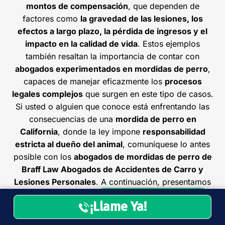
510-
24/7
montos de compensación
, que dependen de
4797
factores como
la gravedad de las lesiones, los
efectos a largo plazo, la pérdida de ingresos y el
Abogados de
impacto en la calidad de vida
. Estos ejemplos
Lesiones por
también resaltan la importancia de contar con
Mordeduras de Perro
abogados experimentados en mordidas de perro
,
en Colton
capaces de manejar eficazmente los
procesos
legales complejos
que surgen en este tipo de casos.
Compto
Si usted o alguien que conoce está enfrentando las
n
consecuencias de una
mordida de perro en
California
, donde la ley impone
responsabilidad
1315 N Bullis Rd Ste
estricta al dueño del animal
, comuníquese lo antes
13, Compton, CA
posible con los
abogados de mordidas de perro de
90221
Braff Law Abogados de Accidentes de Carro y
Oficina de consulta.
Lesiones Personales
. A continuación, presentamos
Agende una cita
cinco de los casos más significativos en la historia
Contactar Por Whatsapp
¡Llame Ya!
+1
de Estados Unidos
relacionados con mordidas de
424-
Disponibles
perro: