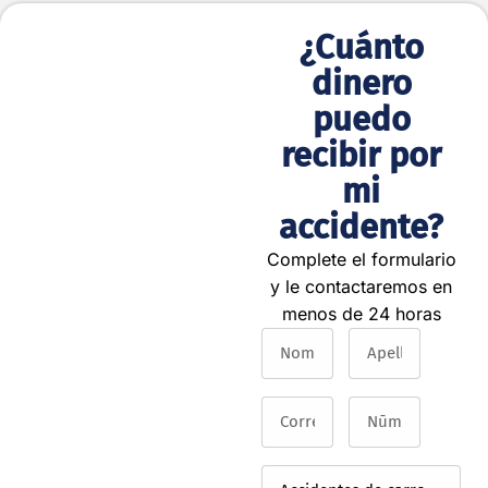
¿Cuánto
Proceso
dinero
Simple y
puedo
Rápido
recibir por
Obtenga la
mi
compensación
accidente?
que merece en
3 pasos
Complete el formulario
¡Contáctenos!
y le contactaremos en
Complete el
menos de 24 horas
formulario con
los detalles de
su accidente.
Análisis
experto
Nuestros
abogados