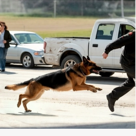
Agende una cita
+1
510-
Disponibles
373-
24/7
0099
Abogados de
Lesiones por
Mordeduras de Perro
en Berkeley
Brentwo
od
9040 Brentwood Blvd
c1, Brentwood, CA
94513
Oficina de consulta.
Agende una cita