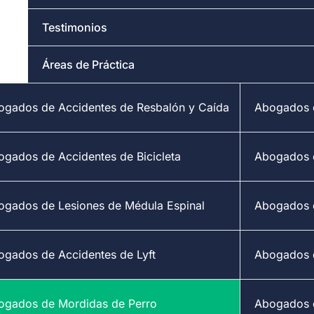
Testimonios
Áreas de Práctica
ogados de Accidentes de Resbalón y Caída
Abogados d
ogados de Accidentes de Bicicleta
Abogados 
ogados de Lesiones de Médula Espinal
Abogados d
ogados de Accidentes de Lyft
Abogados 
ogados de Mordidas de Perro
Abogados d