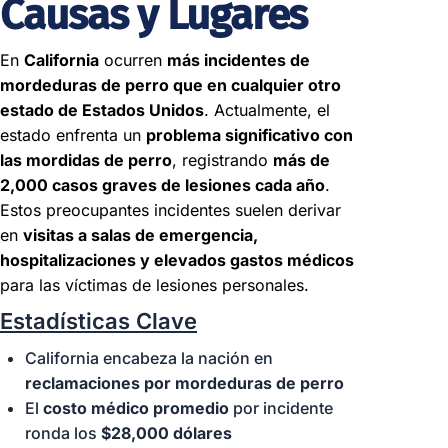
Causas y Lugares
91006
Oficina de consulta.
En
California
ocurren
más incidentes de
Agende una cita
mordeduras de perro que en cualquier otro
+1
estado de Estados Unidos
. Actualmente, el
626-
Disponibles
estado enfrenta un
problema significativo con
598-
24/7
las mordidas de perro
, registrando
más de
5119
2,000 casos graves de lesiones cada año
.
Abogados de
Estos preocupantes incidentes suelen derivar
Lesiones por
en
visitas a salas de emergencia,
Mordeduras de Perro
hospitalizaciones y elevados gastos médicos
en Arcadia
para las víctimas de lesiones personales.
Estadísticas Clave
Arcadia
California encabeza la nación en
301 W Huntington Dr
reclamaciones por mordeduras de perro
#112B, Arcadia, CA
El
costo médico promedio
por incidente
91007
ronda los
$28,000 dólares