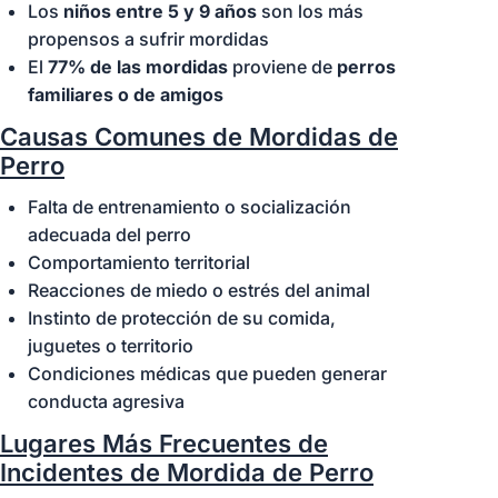
Los
niños entre 5 y 9 años
son los más
Floor 1 · Santa Anita
propensos a sufrir mordidas
Medical Plaza
El
77% de las mordidas
proviene de
perros
Oficina de consulta.
familiares o de amigos
Agende una cita
Causas Comunes de Mordidas de
+1
Perro
626-
Disponibles
538-
24/7
Falta de entrenamiento o socialización
5779
adecuada del perro
Abogados de
Comportamiento territorial
Lesiones por
Reacciones de miedo o estrés del animal
Mordeduras de Perro
Instinto de protección de su comida,
en Arcadia
juguetes o territorio
Condiciones médicas que pueden generar
conducta agresiva
Bakersfi
Lugares Más Frecuentes de
eld
Incidentes de Mordida de Perro
5401 Business Park S