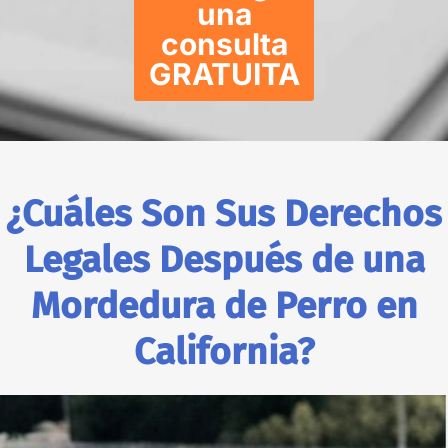
una
Oficina de consulta.
consulta
Agende una cita
GRATUITA
+1
888-
Disponibles
276-
24/7
6746
Abogados de
¿Cuáles Son Sus Derechos
Lesiones por
Legales Después de una
Mordeduras de Perro
en Bellflower
Mordedura de Perro en
Berkeley
California?
1935 Addison St a1,
Berkeley, CA 94704
Oficina de consulta.