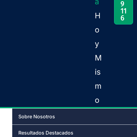
a
9
11
H
6
o
y
M
is
m
o
Sobre Nosotros
Resultados Destacados