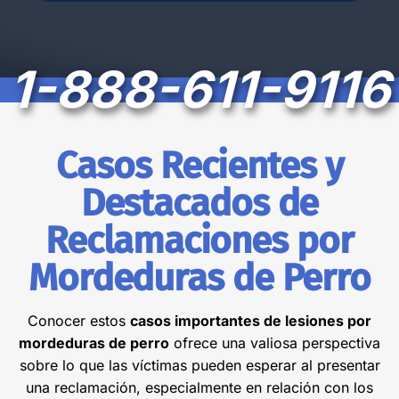
909-
Disponibles
344-
24/7
5818
1-888-611-9116
Abogados de
Lesiones por
Mordeduras de Perro
Casos Recientes y
en Claremont
Destacados de
Colton
Reclamaciones por
1325 E Cooley Dr Unit
109, Colton, CA
Mordeduras de Perro
92324
Oficina de consulta.
Conocer estos
casos importantes de lesiones por
Agende una cita
mordeduras de perro
ofrece una valiosa perspectiva
+1
sobre lo que las víctimas pueden esperar al presentar
909-
Disponibles
una reclamación, especialmente en relación con los