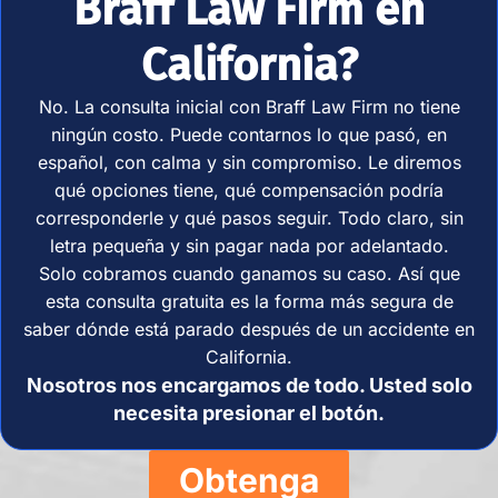
Braff Law Firm en
Bell Gardens, CA
90201
California?
Oficina de consulta.
Agende una cita
No. La consulta inicial con Braff Law Firm no tiene
+1
ningún costo. Puede contarnos lo que pasó, en
888-
Disponibles
español, con calma y sin compromiso. Le diremos
771-
24/7
qué opciones tiene, qué compensación podría
5332
corresponderle y qué pasos seguir. Todo claro, sin
letra pequeña y sin pagar nada por adelantado.
Abogados de
Solo cobramos cuando ganamos su caso. Así que
Lesiones por
esta consulta gratuita es la forma más segura de
Mordeduras de Perro
saber dónde está parado después de un accidente en
en Bell Gardens
California.
Nosotros nos encargamos de todo. Usted solo
Bellflow
necesita presionar el botón.
er
9556 Flower St,
Obtenga
Bellflower, CA 90706