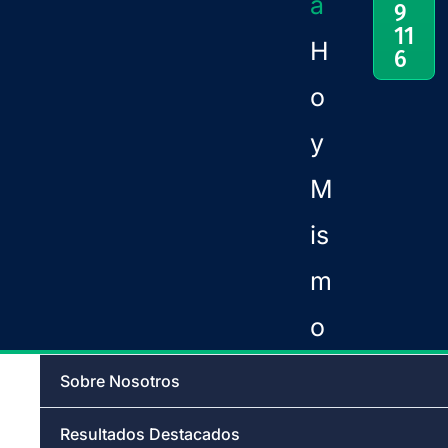
a
9
11
H
6
o
y
M
is
m
o
Sobre Nosotros
Resultados Destacados