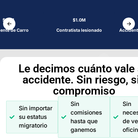
$1.1M
$1.0M
←
→
ente de Carro
Contratista lesionado
Accident
Le decimos cuánto vale
accidente. Sin riesgo, s
compromiso
Sin
Sin
Sin importar
comisiones
nece
su estatus
hasta que
de ve
migratorio
ganemos
ofici