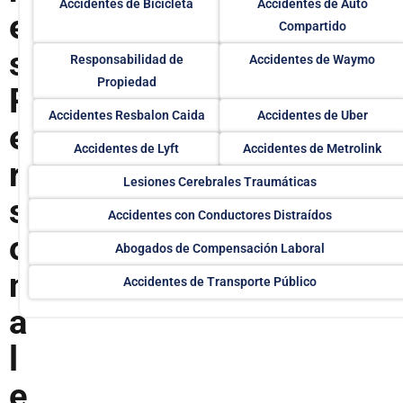
Accidentes de Bicicleta
Accidentes de Auto
e
Compartido
s
Responsabilidad de
Accidentes de Waymo
Propiedad
P
Accidentes Resbalon Caida
Accidentes de Uber
e
Accidentes de Lyft
Accidentes de Metrolink
r
Lesiones Cerebrales Traumáticas
s
Accidentes con Conductores Distraídos
o
Abogados de Compensación Laboral
n
Accidentes de Transporte Público
a
l
e