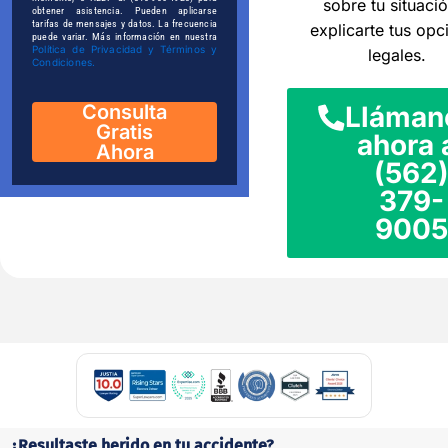
sobre tu situaci
obtener asistencia. Pueden aplicarse
tarifas de mensajes y datos. La frecuencia
explicarte tus opc
puede variar. Más información en nuestra
Política de Privacidad y Términos y
legales.
Condiciones.
Consulta
Lláman
Gratis
ahora 
Ahora
(562
379-
9005
¿Resultaste herido en tu accidente?