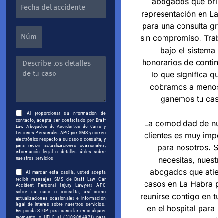
abogados que br
representación en L
para una consulta gr
sin compromiso. Tra
bajo el sistema
honorarios de contin
lo que significa q
cobramos a meno
ganemos tu cas
Al proporcionar su información de
contacto, acepta ser contactado por Braff
La comodidad de nu
Law Abogados de Accidentes de Carro y
Lesiones Personales APC por SMS y correo
clientes es muy imp
electrónico respecto a su caso o consulta, y
para recibir actualizaciones ocasionales,
para nosotros. S
información legal o detalles útiles sobre
necesitas, nuest
nuestros servicios.
abogados que ati
Al marcar esta casilla, usted acepta
recibir mensajes SMS de Braff Law Car
casos en La Habra 
Accident Personal Injury Lawyers APC
sobre su caso o consulta, así como
reunirse contigo en t
actualizaciones ocasionales e información
legal de interés sobre nuestros servicios.
en el hospital para
Responda STOP para cancelar en cualquier
momento, o HELP al (310-906-4923) para