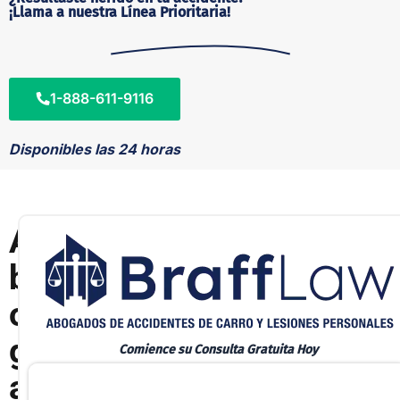
¡Llama a nuestra Línea Prioritaria!
1-888-611-9116
Disponibles las 24 horas
A
b
o
g
Comience su Consulta Gratuita Hoy
a