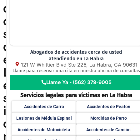
d
o
s
d
Abogados de accidentes cerca de usted
e
atendiendo en La Habra
121 W Whittier Blvd Ste 226, La Habra, CA 90631
L
Llame para reservar una cita en nuestra oficina de consultas
e
Llame Ya - (562) 379-9005
s
Servicios legales para víctimas en La Habra
i
Accidentes de Carro
Accidentes de Peaton
Lesiones de Médula Espinal
Mordidas de Perro
o
Accidentes de Motocicleta
Accidentes de Camión
n